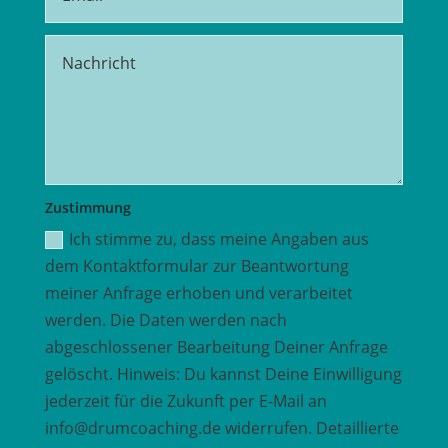
Zustimmung
Ich stimme zu, dass meine Angaben aus
dem Kontaktformular zur Beantwortung
meiner Anfrage erhoben und verarbeitet
werden. Die Daten werden nach
abgeschlossener Bearbeitung Deiner Anfrage
gelöscht. Hinweis: Du kannst Deine Einwilligung
jederzeit für die Zukunft per E-Mail an
info@drumcoaching.de widerrufen. Detaillierte