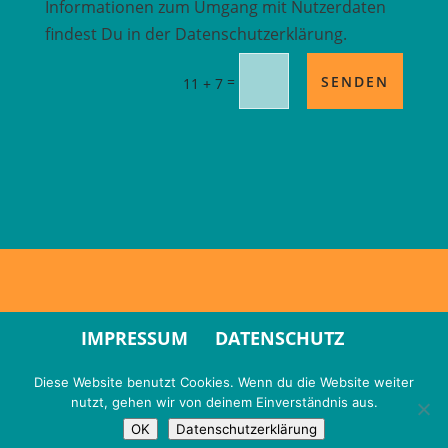
Informationen zum Umgang mit Nutzerdaten
findest Du in der Datenschutzerklärung.
SENDEN
=
11 + 7
IMPRESSUM
DATENSCHUTZ
Diese Website benutzt Cookies. Wenn du die Website weiter
nutzt, gehen wir von deinem Einverständnis aus.
OK
Datenschutzerklärung
© drumcoaching - Jörg Bach - 2018 - 2026